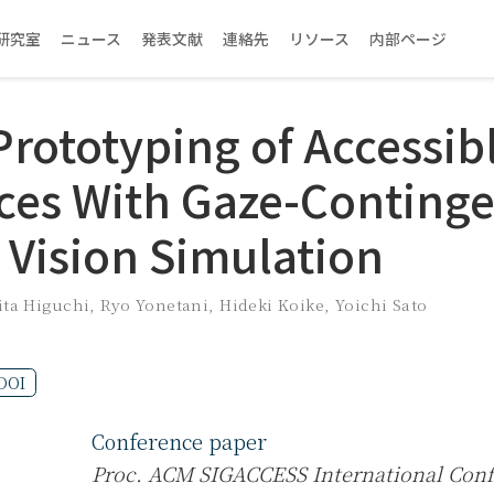
研究室
ニュース
発表文献
連絡先
リソース
内部ページ
Prototyping of Accessib
aces With Gaze-Conting
 Vision Simulation
ita Higuchi
,
Ryo Yonetani
,
Hideki Koike
,
Yoichi Sato
DOI
Conference paper
Proc. ACM SIGACCESS International Con