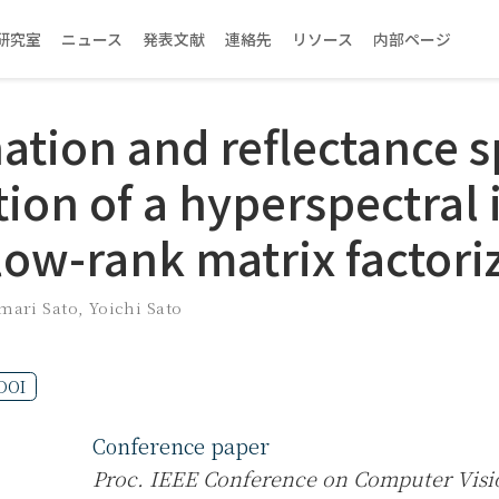
研究室
ニュース
発表文献
連絡先
リソース
内部ページ
nation and reflectance s
tion of a hyperspectral
low-rank matrix factori
mari Sato
,
Yoichi Sato
DOI
Conference paper
Proc. IEEE Conference on Computer Visi