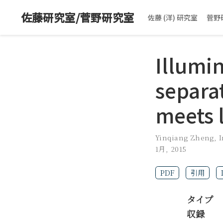
佐藤研究室/菅野研究室
佐藤 (洋) 研究室
菅野
Illumi
separa
meets 
Yinqiang Zheng
,
I
1月, 2015
PDF
引用
タイプ
収録