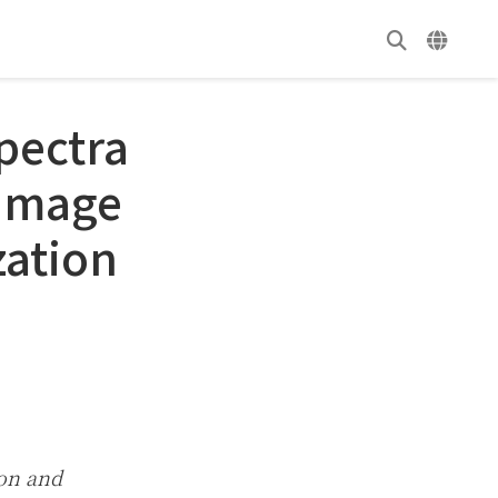
pectra
 image
zation
on and