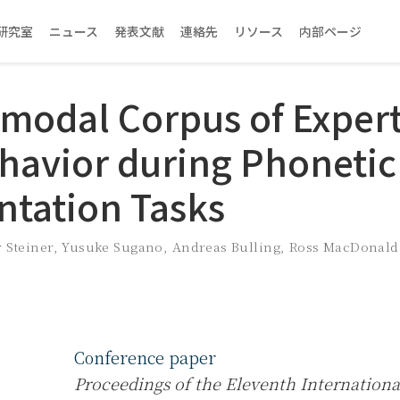
研究室
ニュース
発表文献
連絡先
リソース
内部ページ
imodal Corpus of Exper
havior during Phonetic
tation Tasks
 Steiner
,
Yusuke Sugano
,
Andreas Bulling
,
Ross MacDonald
Conference paper
Proceedings of the Eleventh Internationa