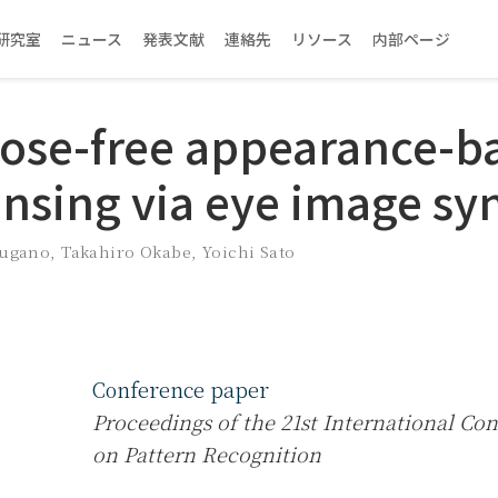
研究室
ニュース
発表文献
連絡先
リソース
内部ページ
ose-free appearance-b
ensing via eye image sy
Sugano
,
Takahiro Okabe
,
Yoichi Sato
Conference paper
Proceedings of the 21st International Co
on Pattern Recognition