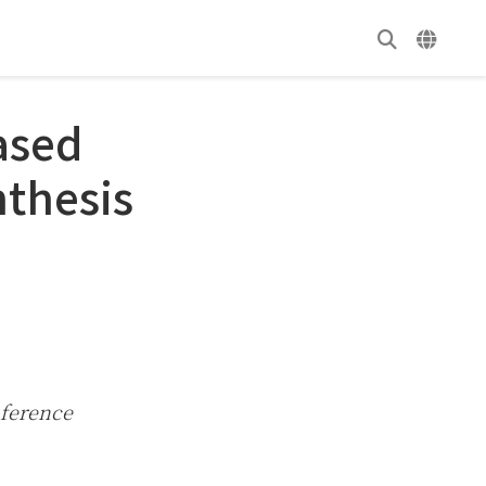
ased
nthesis
nference