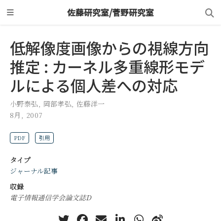
佐藤研究室/菅野研究室
低解像度画像からの視線方向
推定 : カーネル多重線形モデ
ルによる個人差への対応
小野泰弘
,
岡部孝弘
,
佐藤洋一
8月, 2007
PDF
引用
タイプ
ジャーナル記事
収録
電子情報通信学会論文誌D