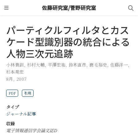
佐藤研究室/菅野研究室
パーティクルフィルタとカス
ケード型識別器の統合による
人物三次元追跡
小林貴訓
,
杉村大輔
,
平澤宏祐
,
鈴木直彦
,
鹿毛裕史
,
佐藤洋一
,
杉本晃宏
8月, 2007
PDF
引用
タイプ
ジャーナル記事
収録
電子情報通信学会論文誌D