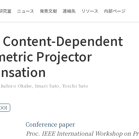
研究室
ニュース
発表文献
連絡先
リソース
内部ページ
 Content-Dependent
etric Projector
nsation
akahiro Okabe
,
Imari Sato
,
Yoichi Sato
DOI
Conference paper
Proc. IEEE International Workshop on Pr