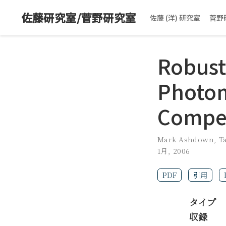
佐藤研究室/菅野研究室
佐藤 (洋) 研究室
菅野
Robust
Photom
Compe
Mark Ashdown
,
T
1月, 2006
PDF
引用
タイプ
収録