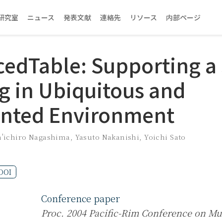
研究室
ニュース
発表文献
連絡先
リソース
内部ページ
edTable: Supporting a
g in Ubiquitous and
nted Environment
n'ichiro Nagashima
,
Yasuto Nakanishi
,
Yoichi Sato
DOI
Conference paper
Proc. 2004 Pacific-Rim Conference on Mu