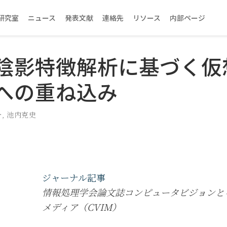
研究室
ニュース
発表文献
連絡先
リソース
内部ページ
陰影特徴解析に基づく仮
への重ね込み
一
,
池内克史
ジャーナル記事
情報処理学会論文誌コンピュータビジョンと
メディア（CVIM）