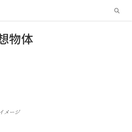
想物体
イメージ