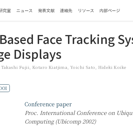
研究室
ニュース
発表文献
連絡先
リソース
内部ページ
-Based Face Tracking S
ge Displays
,
Takashi Fujii
,
Kotaro Kiatjima
,
Yoichi Sato
,
Hideki Koike
DOI
Conference paper
Proc. International Conference on Ubiqu
Computing (Ubicomp 2002)