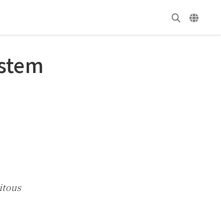
ystem
itous