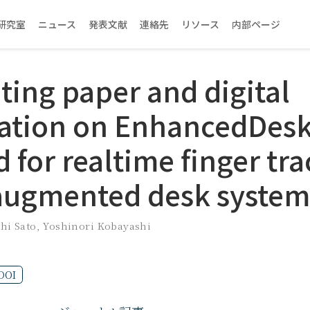
研究室
ニュース
発表文献
連絡先
リソース
内部ページ
ting paper and digital
ation on EnhancedDesk
 for realtime finger tr
augmented desk system
hi Sato
,
Yoshinori Kobayashi
DOI