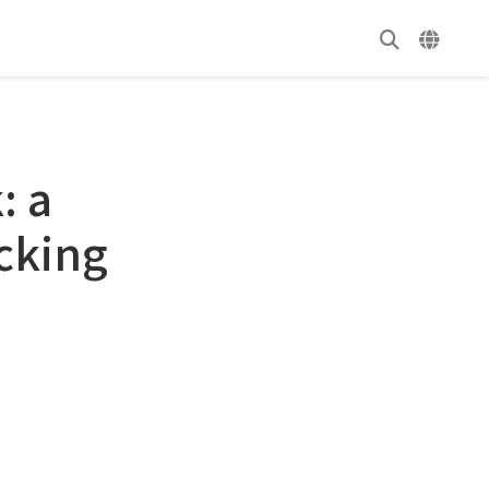
: a
acking