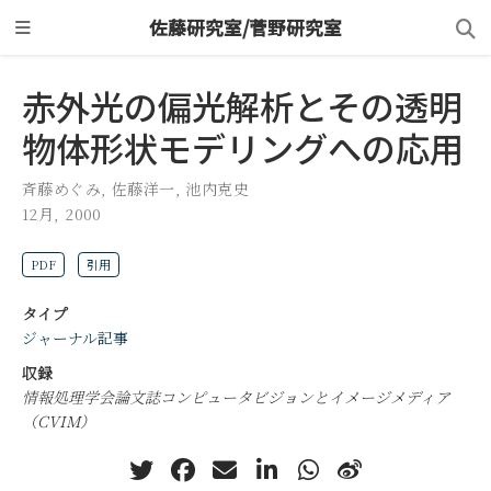
佐藤研究室/菅野研究室
赤外光の偏光解析とその透明
物体形状モデリングへの応用
斉藤めぐみ
,
佐藤洋一
,
池内克史
12月, 2000
PDF
引用
タイプ
ジャーナル記事
収録
情報処理学会論文誌コンピュータビジョンとイメージメディア
（CVIM）