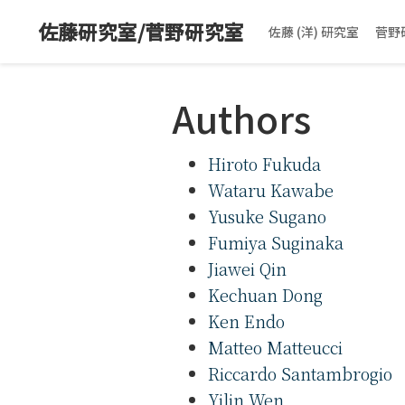
佐藤研究室/菅野研究室
佐藤 (洋) 研究室
菅野
Authors
Hiroto Fukuda
Wataru Kawabe
Yusuke Sugano
Fumiya Suginaka
Jiawei Qin
Kechuan Dong
Ken Endo
Matteo Matteucci
Riccardo Santambrogio
Yilin Wen