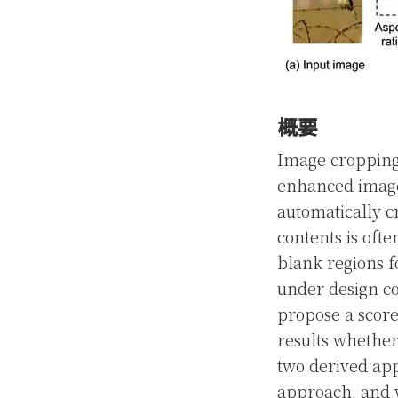
概要
Image cropping 
enhanced image.
automatically 
contents is ofte
blank regions f
under design co
propose a scor
results whether
two derived ap
approach, and w