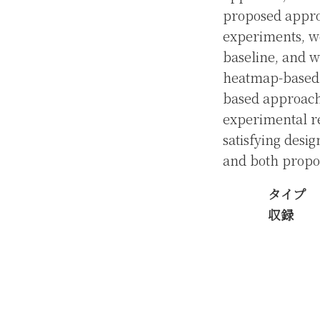
proposed appro
experiments, w
baseline, and w
heatmap-based 
based approach 
experimental re
satisfying desig
and both propo
タイプ
収録