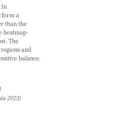
 In
rform a
er than the
he heatmap-
ost. The
e regions and
ensitive balance,
l
ia 2023)